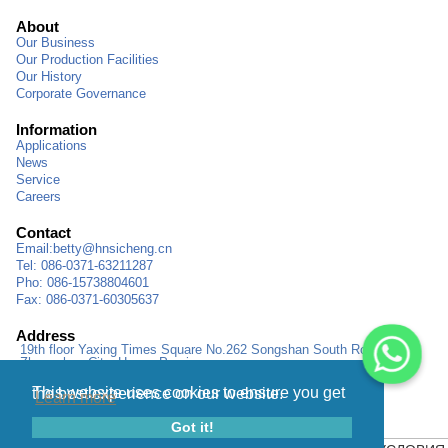
About
Our Business
Our Production Facilities
Our History
Corporate Governance
Information
Applications
News
Service
Careers
Contact
Email:
betty@hnsicheng.cn
Tel: 086-0371-63211287
Pho: 086-15738804601
Fax: 086-0371-60305637
Address
19th floor Yaxing Times Square No.262 Songshan South Road,
Zhengzhou City, Henan Province
This website uses cookies to ensure you get the best experience on our website.
Learn more
Got it!